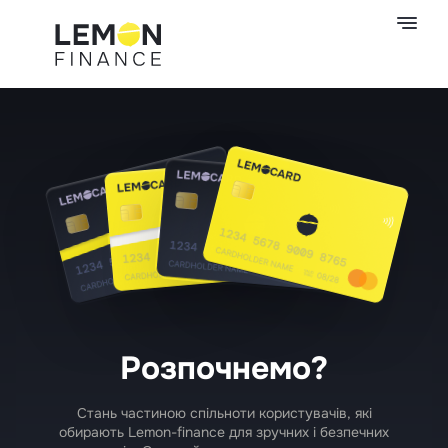
Розпочнемо?
Стань частиною спільноти користувачів, які
обирають Lemon-finance для зручних і безпечних