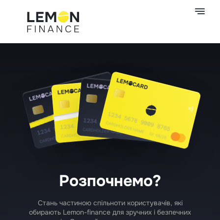
Розпочнемо?
Стань частиною спільноти користувачів, які
обирають Lemon-finance для зручних і безпечних