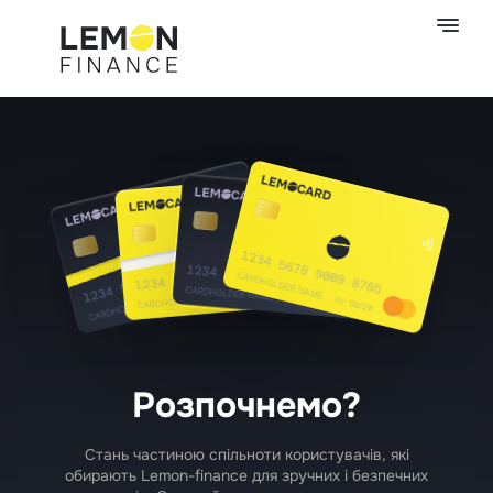
Розпочнемо?
Стань частиною спільноти користувачів, які
обирають Lemon-finance для зручних і безпечних